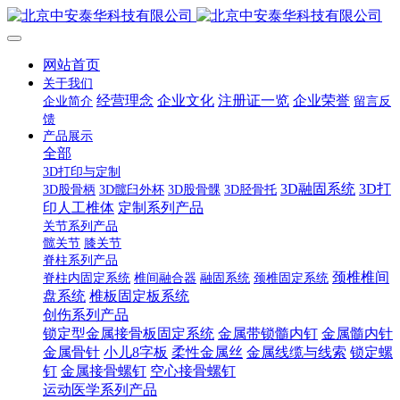
网站首页
关于我们
经营理念
企业文化
注册证一览
企业荣誉
企业简介
留言反
馈
产品展示
全部
3D打印与定制
3D融固系统
3D打
3D股骨柄
3D髋臼外杯
3D股骨髁
3D胫骨托
印人工椎体
定制系列产品
关节系列产品
髋关节
膝关节
脊柱系列产品
颈椎椎间
脊柱内固定系统
椎间融合器
融固系统
颈椎固定系统
盘系统
椎板固定板系统
创伤系列产品
锁定型金属接骨板固定系统
金属带锁髓内钉
金属髓内针
金属骨针
小儿8字板
柔性金属丝
金属线缆与线索
锁定螺
钉
金属接骨螺钉
空心接骨螺钉
运动医学系列产品