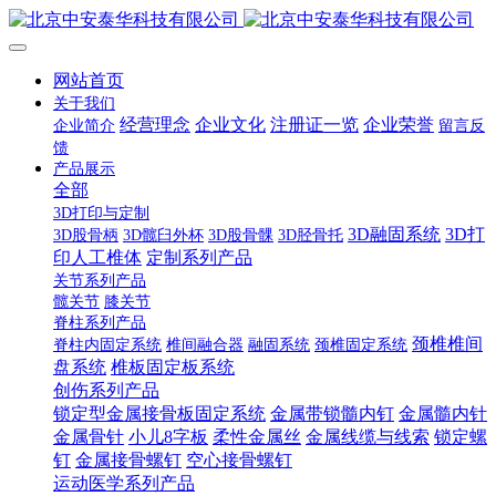
网站首页
关于我们
经营理念
企业文化
注册证一览
企业荣誉
企业简介
留言反
馈
产品展示
全部
3D打印与定制
3D融固系统
3D打
3D股骨柄
3D髋臼外杯
3D股骨髁
3D胫骨托
印人工椎体
定制系列产品
关节系列产品
髋关节
膝关节
脊柱系列产品
颈椎椎间
脊柱内固定系统
椎间融合器
融固系统
颈椎固定系统
盘系统
椎板固定板系统
创伤系列产品
锁定型金属接骨板固定系统
金属带锁髓内钉
金属髓内针
金属骨针
小儿8字板
柔性金属丝
金属线缆与线索
锁定螺
钉
金属接骨螺钉
空心接骨螺钉
运动医学系列产品