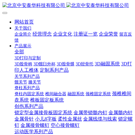
网站首页
关于我们
经营理念
企业文化
注册证一览
企业荣誉
企业简介
留言反
馈
产品展示
全部
3D打印与定制
3D融固系统
3D打
3D股骨柄
3D髋臼外杯
3D股骨髁
3D胫骨托
印人工椎体
定制系列产品
关节系列产品
髋关节
膝关节
脊柱系列产品
颈椎椎间
脊柱内固定系统
椎间融合器
融固系统
颈椎固定系统
盘系统
椎板固定板系统
创伤系列产品
锁定型金属接骨板固定系统
金属带锁髓内钉
金属髓内针
金属骨针
小儿8字板
柔性金属丝
金属线缆与线索
锁定螺
钉
金属接骨螺钉
空心接骨螺钉
运动医学系列产品