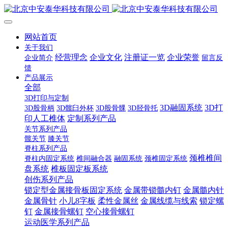
网站首页
关于我们
经营理念
企业文化
注册证一览
企业荣誉
企业简介
留言反
馈
产品展示
全部
3D打印与定制
3D融固系统
3D打
3D股骨柄
3D髋臼外杯
3D股骨髁
3D胫骨托
印人工椎体
定制系列产品
关节系列产品
髋关节
膝关节
脊柱系列产品
颈椎椎间
脊柱内固定系统
椎间融合器
融固系统
颈椎固定系统
盘系统
椎板固定板系统
创伤系列产品
锁定型金属接骨板固定系统
金属带锁髓内钉
金属髓内针
金属骨针
小儿8字板
柔性金属丝
金属线缆与线索
锁定螺
钉
金属接骨螺钉
空心接骨螺钉
运动医学系列产品