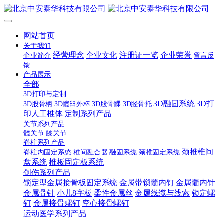
网站首页
关于我们
经营理念
企业文化
注册证一览
企业荣誉
企业简介
留言反
馈
产品展示
全部
3D打印与定制
3D融固系统
3D打
3D股骨柄
3D髋臼外杯
3D股骨髁
3D胫骨托
印人工椎体
定制系列产品
关节系列产品
髋关节
膝关节
脊柱系列产品
颈椎椎间
脊柱内固定系统
椎间融合器
融固系统
颈椎固定系统
盘系统
椎板固定板系统
创伤系列产品
锁定型金属接骨板固定系统
金属带锁髓内钉
金属髓内针
金属骨针
小儿8字板
柔性金属丝
金属线缆与线索
锁定螺
钉
金属接骨螺钉
空心接骨螺钉
运动医学系列产品