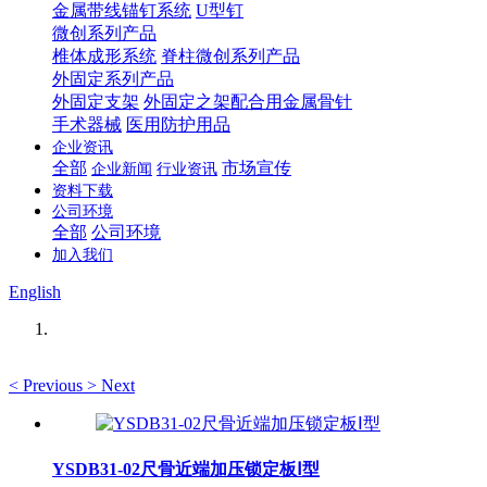
金属带线锚钉系统
U型钉
微创系列产品
椎体成形系统
脊柱微创系列产品
外固定系列产品
外固定支架
外固定之架配合用金属骨针
手术器械
医用防护用品
企业资讯
全部
市场宣传
企业新闻
行业资讯
资料下载
公司环境
全部
公司环境
加入我们
English
<
Previous
>
Next
YSDB31-02尺骨近端加压锁定板Ⅰ型