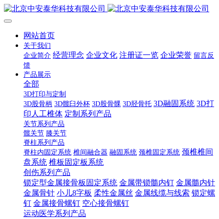
网站首页
关于我们
经营理念
企业文化
注册证一览
企业荣誉
企业简介
留言反
馈
产品展示
全部
3D打印与定制
3D融固系统
3D打
3D股骨柄
3D髋臼外杯
3D股骨髁
3D胫骨托
印人工椎体
定制系列产品
关节系列产品
髋关节
膝关节
脊柱系列产品
颈椎椎间
脊柱内固定系统
椎间融合器
融固系统
颈椎固定系统
盘系统
椎板固定板系统
创伤系列产品
锁定型金属接骨板固定系统
金属带锁髓内钉
金属髓内针
金属骨针
小儿8字板
柔性金属丝
金属线缆与线索
锁定螺
钉
金属接骨螺钉
空心接骨螺钉
运动医学系列产品