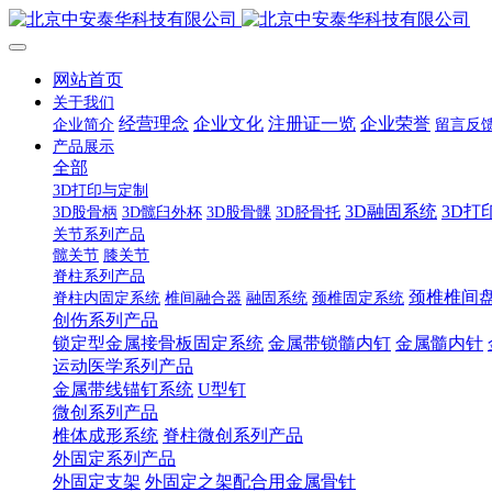
网站首页
关于我们
经营理念
企业文化
注册证一览
企业荣誉
企业简介
留言反
产品展示
全部
3D打印与定制
3D融固系统
3D打
3D股骨柄
3D髋臼外杯
3D股骨髁
3D胫骨托
关节系列产品
髋关节
膝关节
脊柱系列产品
颈椎椎间
脊柱内固定系统
椎间融合器
融固系统
颈椎固定系统
创伤系列产品
锁定型金属接骨板固定系统
金属带锁髓内钉
金属髓内针
运动医学系列产品
金属带线锚钉系统
U型钉
微创系列产品
椎体成形系统
脊柱微创系列产品
外固定系列产品
外固定支架
外固定之架配合用金属骨针