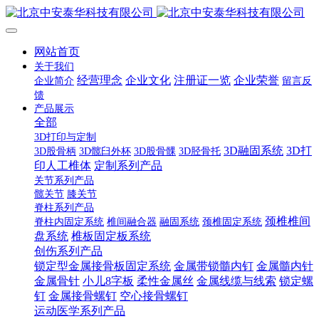
网站首页
关于我们
经营理念
企业文化
注册证一览
企业荣誉
企业简介
留言反
馈
产品展示
全部
3D打印与定制
3D融固系统
3D打
3D股骨柄
3D髋臼外杯
3D股骨髁
3D胫骨托
印人工椎体
定制系列产品
关节系列产品
髋关节
膝关节
脊柱系列产品
颈椎椎间
脊柱内固定系统
椎间融合器
融固系统
颈椎固定系统
盘系统
椎板固定板系统
创伤系列产品
锁定型金属接骨板固定系统
金属带锁髓内钉
金属髓内针
金属骨针
小儿8字板
柔性金属丝
金属线缆与线索
锁定螺
钉
金属接骨螺钉
空心接骨螺钉
运动医学系列产品